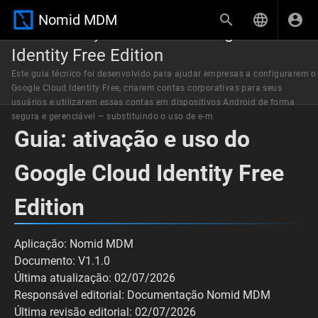
Nomid MDM
Guia: ativação e uso do Google Cloud
Identity Free Edition
Este guia técnico foi desenvolvido para ajudar empresas a configurarem o
Google Cloud Identity Free, criarem contas corporativas para seus
usuários e utilizarem essas contas em dispositivos Android de forma
segura e gerenciável — substituindo o uso de e-m
Guia: ativação e uso do
Google Cloud Identity Free
Edition
Aplicação: Nomid MDM
Documento: V1.1.0
Última atualização: 02/07/2026
Responsável editorial: Documentação Nomid MDM
Última revisão editorial: 02/07/2026